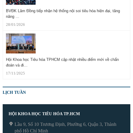
BVĐK Lâm Đồng tiếp nhận hệ thống nội soi tiêu hóa hiện đại, tăng
năng …
28/01/2026
Hội Khoa học Tiêu hóa TPHCM cập nhật nhiều điểm mới về chẩn
đoán và đi…
17/11/2025
LỊCH TUẦN
HỘI KHOA HỌC TIÊU HÓA TP.HCM
Lầu 9, Số 10 Trương Định, Phường 6, Quận 3, Thành
phố Hồ Chí Minh