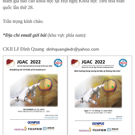
tham gia báo cáo khoa học tại Hội nghị Khoa học Tiêu hóa toàn
quốc lần thứ 28.
Trân trọng kính chào.
*Địa chỉ email gửi bài
(khu vực phía nam):
CKII Lê Đình Quang
dinhquangledr@yahoo.com