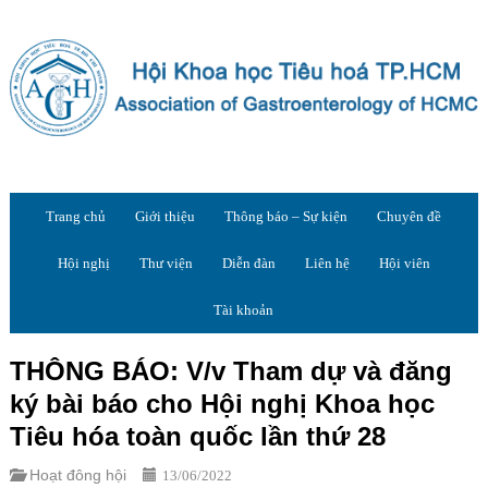
Trang chủ
Giới thiệu
Thông báo – Sự kiện
Chuyên đề
Hội nghị
Thư viện
Diễn đàn
Liên hệ
Hội viên
Tài khoản
THÔNG BÁO: V/v Tham dự và đăng
ký bài báo cho Hội nghị Khoa học
Tiêu hóa toàn quốc lần thứ 28
Hoạt đông hội
13/06/2022