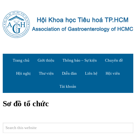
Trang chủ
Giới thiệu
Thông báo – Sự kiện
Chuyên đề
Hội nghị
Thư viện
Diễn đàn
Liên hệ
Hội viên
Tài khoản
Sơ đồ tổ chức