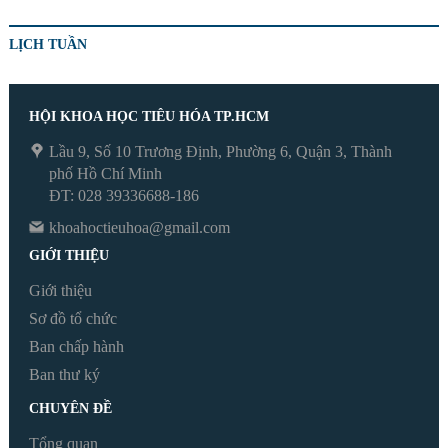
LỊCH TUẦN
HỘI KHOA HỌC TIÊU HÓA TP.HCM
Lầu 9, Số 10 Trương Định, Phường 6, Quận 3, Thành
phố Hồ Chí Minh
ĐT: 028 39336688-186
khoahoctieuhoa@gmail.com
GIỚI THIỆU
Giới thiệu
Sơ đồ tổ chức
Ban chấp hành
Ban thư ký
CHUYÊN ĐỀ
Tổng quan