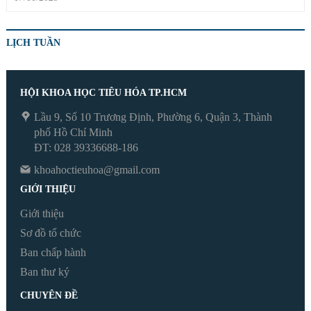
LỊCH TUẦN
HỘI KHOA HỌC TIÊU HÓA TP.HCM
Lầu 9, Số 10 Trương Định, Phường 6, Quận 3, Thành
phố Hồ Chí Minh
ĐT: 028 39336688-186
khoahoctieuhoa@gmail.com
GIỚI THIỆU
Giới thiệu
Sơ đồ tổ chức
Ban chấp hành
Ban thư ký
CHUYÊN ĐỀ