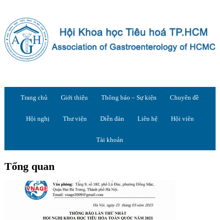
Trang chủ
Giới thiệu
Thông báo – Sự kiện
Chuyên đề
Hội nghị
Thư viện
Diễn đàn
Liên hệ
Hội viên
Tài khoản
Tổng quan