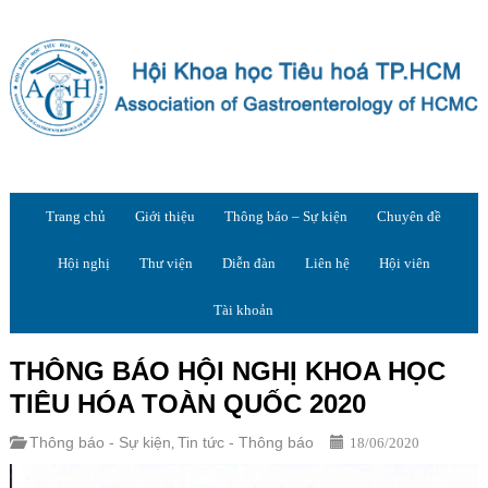
Trang chủ
Giới thiệu
Thông báo – Sự kiện
Chuyên đề
Hội nghị
Thư viện
Diễn đàn
Liên hệ
Hội viên
Tài khoản
THÔNG BÁO HỘI NGHỊ KHOA HỌC
TIÊU HÓA TOÀN QUỐC 2020
Thông báo - Sự kiện
Tin tức - Thông báo
,
18/06/2020