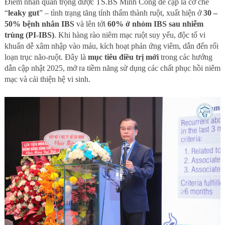
Điểm nhấn quan trọng được TS.BS Minh Công đề cập là cơ chế
“
leaky gut
” – tình trạng tăng tính thấm thành ruột, xuất hiện ở
30
–
50% bệnh nhân IBS
và lên tới
60% ở nhóm IBS sau nhiễm
trùng (PI-IBS)
. Khi hàng rào niêm mạc ruột suy yếu, độc tố vi
khuẩn dễ xâm nhập vào máu, kích hoạt phản ứng viêm, dẫn đến rối
loạn trục não-ruột. Đây là
mục tiêu điều trị mới
trong các hướng
dẫn cập nhật 2025, mở ra tiềm năng sử dụng các chất phục hồi niêm
mạc và cải thiện hệ vi sinh.