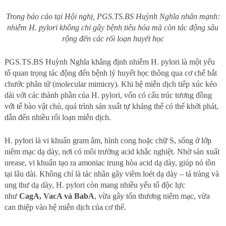
Trong báo cáo tại Hội nghị, PGS.TS.BS Huỳnh Nghĩa nhấn mạnh:
nhiễm H. pylori không chỉ gây bệnh tiêu hóa mà còn tác động sâu
rộng đến các rối loạn huyết học
PGS.TS.BS Huỳnh Nghĩa khẳng định nhiễm H. pylori là một yếu
tố quan trọng tác động đến bệnh lý huyết học thông qua cơ chế bắt
chước phân tử (molecular mimicry). Khi hệ miễn dịch tiếp xúc kéo
dài với các thành phần của H. pylori, vốn có cấu trúc tương đồng
với tế bào vật chủ, quá trình sản xuất tự kháng thể có thể khởi phát,
dẫn đến nhiều rối loạn miễn dịch.
H. pylori là vi khuẩn gram âm, hình cong hoặc chữ S, sống ở lớp
niêm mạc dạ dày, nơi có môi trường acid khắc nghiệt. Nhờ sản xuất
urease, vi khuẩn tạo ra amoniac trung hòa acid dạ dày, giúp nó tồn
tại lâu dài. Không chỉ là tác nhân gây viêm loét dạ dày – tá tràng và
ung thư dạ dày, H. pylori còn mang nhiều yếu tố độc lực
như
CagA, VacA và BabA
, vừa gây tổn thương niêm mạc, vừa
can thiệp vào hệ miễn dịch của cơ thể.