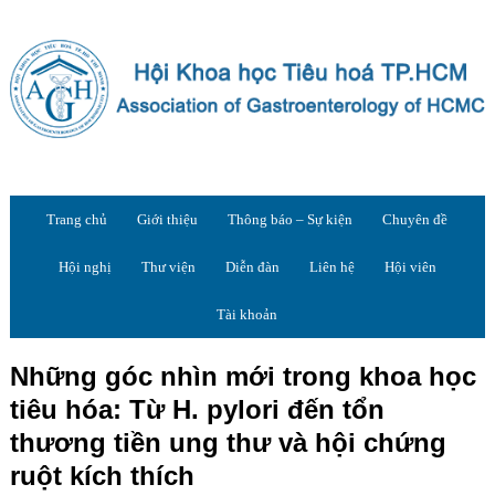
Trang chủ
Giới thiệu
Thông báo – Sự kiện
Chuyên đề
Hội nghị
Thư viện
Diễn đàn
Liên hệ
Hội viên
Tài khoản
Những góc nhìn mới trong khoa học
tiêu hóa: Từ H. pylori đến tổn
thương tiền ung thư và hội chứng
ruột kích thích