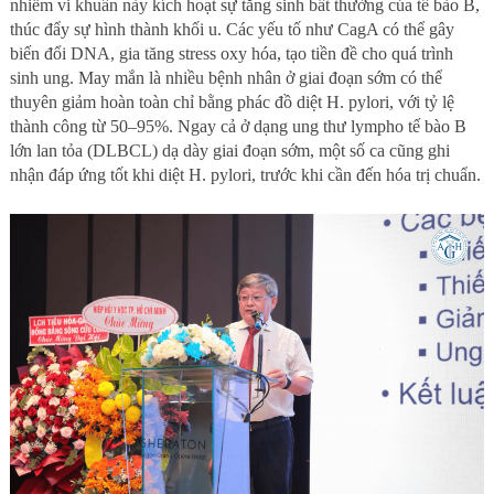
nhiễm vi khuẩn này kích hoạt sự tăng sinh bất thường của tế bào B,
thúc đẩy sự hình thành khối u. Các yếu tố như CagA có thể gây
biến đổi DNA, gia tăng stress oxy hóa, tạo tiền đề cho quá trình
sinh ung. May mắn là nhiều bệnh nhân ở giai đoạn sớm có thể
thuyên giảm hoàn toàn chỉ bằng phác đồ diệt H. pylori, với tỷ lệ
thành công từ 50–95%. Ngay cả ở dạng ung thư lympho tế bào B
lớn lan tỏa (DLBCL) dạ dày giai đoạn sớm, một số ca cũng ghi
nhận đáp ứng tốt khi diệt H. pylori, trước khi cần đến hóa trị chuẩn.