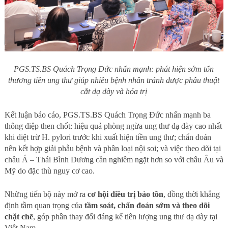
PGS.TS.BS Quách Trọng Đức nhấn mạnh: phát hiện sớm tổn
thương tiền ung thư giúp nhiều bệnh nhân tránh được phẫu thuật
cắt dạ dày và hóa trị
Kết luận báo cáo, PGS.TS.BS Quách Trọng Đức nhấn mạnh ba
thông điệp then chốt: hiệu quả phòng ngừa ung thư dạ dày cao nhất
khi diệt trừ H. pylori trước khi xuất hiện tiền ung thư; chẩn đoán
nên kết hợp giải phẫu bệnh và phân loại nội soi; và việc theo dõi tại
châu Á – Thái Bình Dương cần nghiêm ngặt hơn so với châu Âu và
Mỹ do đặc thù nguy cơ cao.
Những tiến bộ này mở ra
cơ hội điều trị bảo tồn
, đồng thời khẳng
định tầm quan trọng của
tầm soát, chẩn đoán sớm và theo dõi
chặt chẽ
, góp phần thay đổi đáng kể tiên lượng ung thư dạ dày tại
Việt Nam.