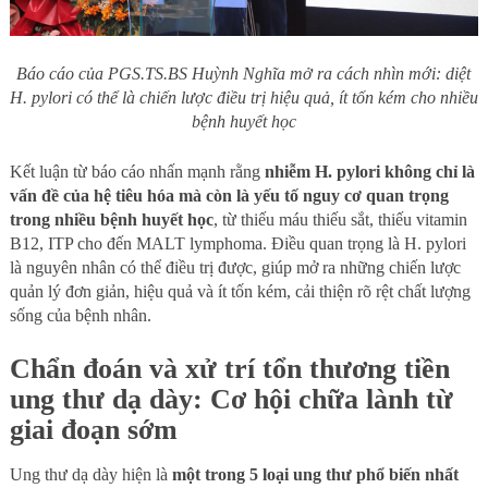
Báo cáo của PGS.TS.BS Huỳnh Nghĩa mở ra cách nhìn mới: diệt
H. pylori có thể là chiến lược điều trị hiệu quả, ít tốn kém cho nhiều
bệnh huyết học
Kết luận từ báo cáo nhấn mạnh rằng
nhiễm H. pylori không chỉ là
vấn đề của hệ tiêu hóa mà còn là yếu tố nguy cơ quan trọng
trong nhiều bệnh huyết học
, từ thiếu máu thiếu sắt, thiếu vitamin
B12, ITP cho đến MALT lymphoma. Điều quan trọng là H. pylori
là nguyên nhân có thể điều trị được, giúp mở ra những chiến lược
quản lý đơn giản, hiệu quả và ít tốn kém, cải thiện rõ rệt chất lượng
sống của bệnh nhân.
Chẩn đoán và xử trí tổn thương tiền
ung thư dạ dày: Cơ hội chữa lành từ
giai đoạn sớm
Ung thư dạ dày hiện là
một trong 5 loại ung thư phổ biến nhất