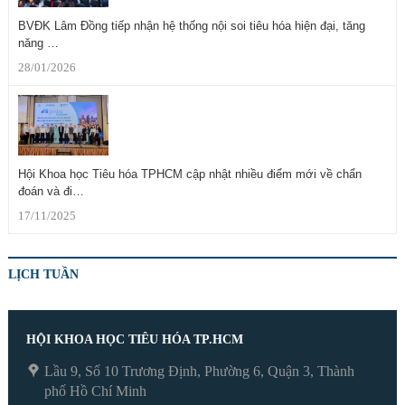
BVĐK Lâm Đồng tiếp nhận hệ thống nội soi tiêu hóa hiện đại, tăng
năng …
28/01/2026
Hội Khoa học Tiêu hóa TPHCM cập nhật nhiều điểm mới về chẩn
đoán và đi…
17/11/2025
LỊCH TUẦN
HỘI KHOA HỌC TIÊU HÓA TP.HCM
Lầu 9, Số 10 Trương Định, Phường 6, Quận 3, Thành
phố Hồ Chí Minh