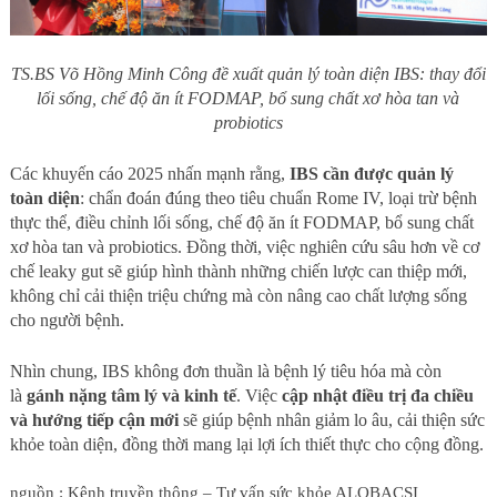
TS.BS Võ Hồng Minh Công đề xuất quản lý toàn diện IBS: thay đổi
lối sống, chế độ ăn ít FODMAP, bổ sung chất xơ hòa tan và
probiotics
Các khuyến cáo 2025 nhấn mạnh rằng,
IBS cần được quản lý
toàn diện
: chẩn đoán đúng theo tiêu chuẩn Rome IV, loại trừ bệnh
thực thể, điều chỉnh lối sống, chế độ ăn ít FODMAP, bổ sung chất
xơ hòa tan và probiotics. Đồng thời, việc nghiên cứu sâu hơn về cơ
chế leaky gut sẽ giúp hình thành những chiến lược can thiệp mới,
không chỉ cải thiện triệu chứng mà còn nâng cao chất lượng sống
cho người bệnh.
Nhìn chung, IBS không đơn thuần là bệnh lý tiêu hóa mà còn
là
gánh nặng tâm lý và kinh tế
. Việc
cập nhật điều trị đa chiều
và hướng tiếp cận mới
sẽ giúp bệnh nhân giảm lo âu, cải thiện sức
khỏe toàn diện, đồng thời mang lại lợi ích thiết thực cho cộng đồng.
nguồn : Kênh truyền thông – Tư vấn sức khỏe ALOBACSI