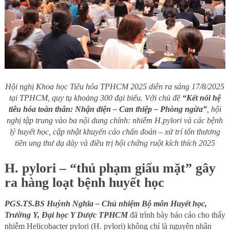
Hội nghị Khoa học Tiêu hóa TPHCM 2025 diễn ra sáng 17/8/2025
tại TPHCM, quy tụ khoảng 300 đại biểu. Với chủ đề
“Kết nối hệ
tiêu hóa toàn thân: Nhận diện – Can thiệp – Phòng ngừa”
, hội
nghị tập trung vào ba nội dung chính: nhiễm H.pylori và các bệnh
lý huyết học, cập nhật khuyến cáo chẩn đoán – xử trí tổn thương
tiền ung thư dạ dày và điều trị hội chứng ruột kích thích 2025
H. pylori
– “thủ phạm giấu mặt” gây
ra hàng loạt bệnh huyết học
PGS.TS.BS Huỳnh Nghĩa – Chủ nhiệm Bộ môn Huyết học,
Trường Y, Đại học Y Dược TPHCM
đã trình bày báo cáo cho thấy
nhiễm Helicobacter pylori (H. pylori) không chỉ là nguyên nhân