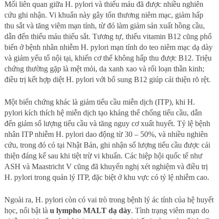
Mối liên quan giữa H. pylori và thiếu máu đã được nhiều nghiên
cứu ghi nhận. Vi khuẩn này gây tổn thương niêm mạc, giảm hấp
thu sắt và tăng viêm mạn tính, từ đó làm giảm sản xuất hồng cầu,
dẫn đến thiếu máu thiếu sắt. Tương tự, thiếu vitamin B12 cũng phổ
biến ở bệnh nhân nhiễm H. pylori mạn tính do teo niêm mạc dạ dày
và giảm yếu tố nội tại, khiến cơ thể không hấp thu được B12. Triệu
chứng thường gặp là mệt mỏi, da xanh xao và rối loạn thần kinh;
điều trị kết hợp diệt H. pylori với bổ sung B12 giúp cải thiện rõ rệt.
Một biến chứng khác là giảm tiểu cầu miễn dịch (ITP), khi H.
pylori kích thích hệ miễn dịch tạo kháng thể chống tiểu cầu, dẫn
đến giảm số lượng tiểu cầu và tăng nguy cơ xuất huyết. Tỷ lệ bệnh
nhân ITP nhiễm H. pylori dao động từ 30 – 50%, và nhiều nghiên
cứu, trong đó có tại Nhật Bản, ghi nhận số lượng tiểu cầu được cải
thiện đáng kể sau khi tiệt trừ vi khuẩn. Các hiệp hội quốc tế như
ASH và Maastricht V cũng đã khuyến nghị xét nghiệm và điều trị
H. pylori trong quản lý ITP, đặc biệt ở khu vực có tỷ lệ nhiễm cao.
Ngoài ra, H. pylori còn có vai trò trong bệnh lý ác tính của hệ huyết
học, nổi bật là
u lympho MALT dạ dày
. Tình trạng viêm mạn do