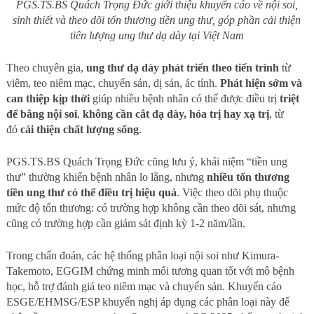
PGS.TS.BS Quách Trọng Đức giới thiệu khuyến cáo về nội soi,
sinh thiết và theo dõi tổn thương tiền ung thư, góp phần cải thiện
tiên lượng ung thư dạ dày tại Việt Nam
Theo chuyên gia,
ung thư dạ dày phát triển theo tiến trình
từ
viêm, teo niêm mạc, chuyển sản, dị sản, ác tính.
Phát hiện sớm và
can thiệp kịp thời
giúp nhiều bệnh nhân có thể được điều trị
triệt
để bằng nội soi
,
không cần cắt dạ dày, hóa trị hay xạ trị
, từ
đó
cải thiện chất lượng sống
.
PGS.TS.BS Quách Trọng Đức cũng lưu ý, khái niệm “tiền ung
thư” thường khiến bệnh nhân lo lắng, nhưng
nhiều tổn thương
tiền ung thư có thể điều trị hiệu quả
. Việc theo dõi phụ thuộc
mức độ tổn thương: có trường hợp không cần theo dõi sát, nhưng
cũng có trường hợp cần giám sát định kỳ 1-2 năm/lần.
Trong chẩn đoán, các hệ thống phân loại nội soi như Kimura-
Takemoto, EGGIM chứng minh mối tương quan tốt với mô bệnh
học, hỗ trợ đánh giá teo niêm mạc và chuyển sản. Khuyến cáo
ESGE/EHMSG/ESP khuyến nghị áp dụng các phân loại này để