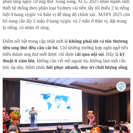
phân tầng nguy cơ ung thư. Song song, ACG 2025 nhấn mạnh sinh
thiết hệ thống theo phân loại Sydney cải tiến: lấy tối thiểu 2 lọ riêng
biệt ở hang vị/góc và thân vị để tăng độ chính xác. MAPS 2025 còn
bổ sung cần lấy 2 mẫu ở hang vị/góc và 2 mẫu ở thân vị, đặt trong
lọ riêng, có nhãn rõ ràng.
Điểm nổi bật trong cập nhật mới là
không phải tất cả tổn thương
tiền ung thư đều cần cắt bỏ
. Chỉ những trường hợp nghi ngờ tiến
triển thành ung thư mới được chỉ định
cắt qua nội soi
. Đây là
kỹ
thuật ít xâm lấn
, không cần vết mổ ngoài da, không làm mất cấu
trúc dạ dày, bệnh nhân
hồi phục nhanh, duy trì chất lượng sống
.