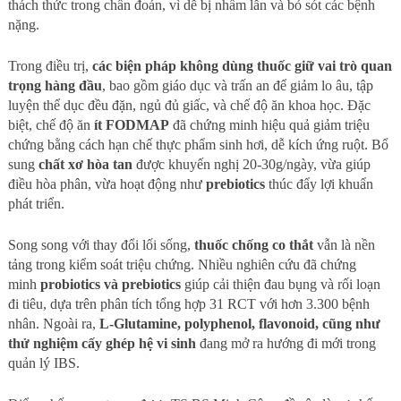
thách thức trong chẩn đoán, vì dễ bị nhầm lẫn và bỏ sót các bệnh
nặng.
Trong điều trị,
các biện pháp không dùng thuốc giữ vai trò quan
trọng hàng đầu
, bao gồm giáo dục và trấn an để giảm lo âu, tập
luyện thể dục đều đặn, ngủ đủ giấc, và chế độ ăn khoa học. Đặc
biệt, chế độ ăn
ít FODMAP
đã chứng minh hiệu quả giảm triệu
chứng bằng cách hạn chế thực phẩm sinh hơi, dễ kích ứng ruột. Bổ
sung
chất xơ hòa tan
được khuyến nghị 20-30g/ngày, vừa giúp
điều hòa phân, vừa hoạt động như
prebiotics
thúc đẩy lợi khuẩn
phát triển.
Song song với thay đổi lối sống,
thuốc chống co thắt
vẫn là nền
tảng trong kiểm soát triệu chứng. Nhiều nghiên cứu đã chứng
minh
probiotics và prebiotics
giúp cải thiện đau bụng và rối loạn
đi tiêu, dựa trên phân tích tổng hợp 31 RCT với hơn 3.300 bệnh
nhân. Ngoài ra,
L-Glutamine, polyphenol, flavonoid, cũng như
thử nghiệm cấy ghép hệ vi sinh
đang mở ra hướng đi mới trong
quản lý IBS.