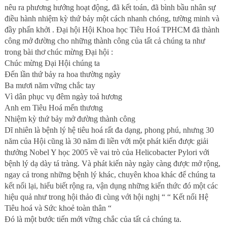
nêu ra phương hướng hoạt động, đã kết toán, đã bình bầu nhân sự
điều hành nhiệm kỳ thứ bảy một cách nhanh chóng, tường minh và
đầy phấn khởi . Đại hội Hội Khoa học Tiêu Hoá TPHCM đã thành
công mở đường cho những thành công của tất cả chúng ta như
trong bài thơ chúc mừng Đại hội :
Chúc mừng Đại Hội chúng ta
Đến lần thứ bảy ra hoa thường ngày
Ba mươi năm vững chắc tay
Vì dân phục vụ đêm ngày toả hương
Anh em Tiêu Hoá mến thương
Nhiệm kỳ thứ bảy mở đường thành công
Dĩ nhiên là bệnh lý hệ tiêu hoá rất đa dạng, phong phú, nhưng 30
năm của Hội cũng là 30 năm đi liền với một phát kiến được giải
thưởng Nobel Y học 2005 về vai trò của Helicobacter Pylori với
bệnh lý dạ dày tá tràng. Và phát kiến này ngày càng được mở rộng,
ngay cả trong những bệnh lý khác, chuyên khoa khác để chúng ta
kết nối lại, hiểu biết rộng ra, vận dụng những kiến thức đó một các
hiệu quả như trong hội thảo đi cùng với hội nghị “ “ Kết nối Hệ
Tiêu hoá và Sức khoẻ toàn thân “
Đó là một bước tiến mới vững chắc của tất cả chúng ta.