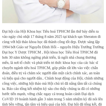
Đại hội của Hội Khoa học Tiêu hoá TPHCM lần thứ bảy diễn ra
vào ngày chủ nhật 17 tháng 8 năm 2025 tại khách sạn Sheraton đi
cùng với hội thảo khoa học đã thành công tốt đẹp. Được sáng lập
1994 bởi Giáo sư Nguyễn Đình Hối – nguyên Hiệu Trưởng Trường
Đại học Y Dược TPHCM , Hội khoa học Tiêu Hoá TPHCM đã
hơn 30 năm không ngừng phát triển, là ngôi nhà chung thương
mến, là nơi tố chức và phát triển tri thức khoa học của các bác sĩ
chuyên ngành tiêu hoá TPHCM, góp phần rất lớn vào việc chẩn
đoán, điều trị và chăm sóc người dân một cách chính xác, an toàn
và hiệu quả cho người dân.. Chính hoạt động của Hội, chính những
công việc, những hội thảo mà Hội chủ trì đã nâng tầm tất cả chúng
ta. Báo cáo tổng kết nhiệm kỳ sáu cho thấy chúng ta đã có những
bước tiến mạnh, vững chắc ngay cả trong hoàn cảnh Đại dịch
CoVID 19 hoành hành gần 3 năm trong 5 năm nhiệm kỳ đã nói lên
tính bền vững, tận tâm và hiệu quả của hội. Đại hội đã tổng kết, đã