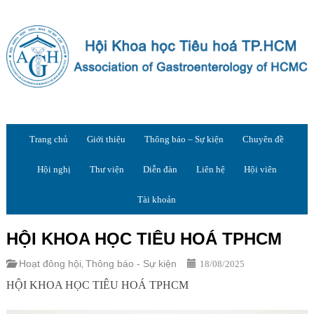
Trang chủ
Giới thiệu
Thông báo – Sự kiện
Chuyên đề
Hội nghị
Thư viện
Diễn đàn
Liên hệ
Hội viên
Tài khoản
HỘI KHOA HỌC TIÊU HOÁ TPHCM
Hoạt đông hội
Thông báo - Sự kiện
,
18/08/2025
HỘI KHOA HỌC TIÊU HOÁ TPHCM