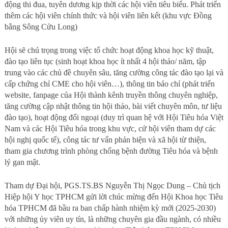
động thi đua, tuyên dương kịp thời các hội viên tiêu biểu. Phát triển
thêm các hội viên chính thức và hội viên liên kết (khu vực Đồng
bằng Sông Cửu Long)
Hội sẽ chú trọng trong việc tổ chức hoạt động khoa học kỹ thuật,
đào tạo liên tục (sinh hoạt khoa học ít nhất 4 hội thảo/ năm, tập
trung vào các chủ đề chuyên sâu, tăng cường công tác đào tạo lại và
cấp chứng chỉ CME cho hội viên…), thông tin báo chí (phát triển
website, fanpage của Hội thành kênh truyền thông chuyên nghiệp,
tăng cường cập nhật thông tin hội thảo, bài viết chuyên môn, tư liệu
đào tạo), hoạt động đối ngoại (duy trì quan hệ với Hội Tiêu hóa Việt
Nam và các Hội Tiêu hóa trong khu vực, cử hội viên tham dự các
hội nghị quốc tế), công tác tư vấn phản biện và xã hội từ thiện,
tham gia chương trình phòng chống bệnh đường Tiêu hóa và bệnh
lý gan mật.
Tham dự Đại hội, PGS.TS.BS Nguyễn Thị Ngọc Dung – Chủ tịch
Hiệp hội Y học TPHCM gửi lời chúc mừng đến Hội Khoa học Tiêu
hóa TPHCM đã bầu ra ban chấp hành nhiệm kỳ mới (2025-2030)
với những ủy viên uy tín, là những chuyên gia đầu ngành, có nhiều