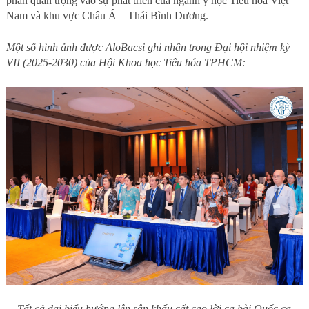
phần quan trọng vào sự phát triển của ngành y học Tiêu hóa Việt
Nam và khu vực Châu Á – Thái Bình Dương.
Một số hình ảnh được AloBacsi ghi nhận trong Đại hội nhiệm kỳ
VII (2025-2030) của Hội Khoa học Tiêu hóa TPHCM:
Tất cả đại biểu hướng lên sân khấu cất cao lời ca bài Quốc ca