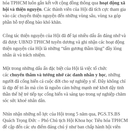
hóa TPHCM luôn gắn kết với cộng đồng thông qua
hoạt động xã
hội và thiện nguyện
. Các thành viên của Hội đã tích cực tham gia
vào các chuyến thiện nguyện đến những vùng sâu, vùng xa góp
phần hỗ trợ đồng bào khó khăn.
Công tác thiện nguyện của Hội đã để lại nhiều dấu ấn đáng nhớ và
đã được UBND TPHCM tuyên dương và ghi nhận các hoạt động
thiện nguyện của Hội là những “tấm gương thầm lặng” đầy lòng
nhân ái và trách nhiệm.
Một trong những dấu ấn đặc biệt của Hội là việc tổ chức
các
chuyến thăm và tưởng nhớ các danh nhân y học
, những
người đã cống hiến cả cuộc đời cho sự nghiệp y tế. Đây không chỉ
là dịp để tri ân mà còn là nguồn cảm hứng mạnh mẽ khơi dậy tinh
thần thế hệ trẻ tiếp tục cống hiến và sáng tạo trong sự nghiệp chăm
sóc sức khoẻ nhân dân.
Nhìn nhận những nỗ lực của Hội trong 5 năm qua, PGS.TS.BS
Quách Trọng Đức – Phó Chủ tịch Hội Khoa học Tiêu hóa TPHCM
đề cập đến các ưu điểm đáng chú ý như ban chấp hành hội viên