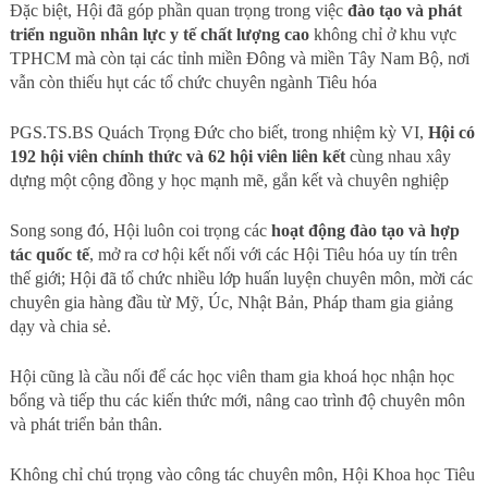
Đặc biệt, Hội đã góp phần quan trọng trong việc
đào tạo và phát
triển nguồn nhân lực y tế chất lượng cao
không chỉ ở khu vực
TPHCM mà còn tại các tỉnh miền Đông và miền Tây Nam Bộ, nơi
vẫn còn thiếu hụt các tổ chức chuyên ngành Tiêu hóa
PGS.TS.BS Quách Trọng Đức cho biết, trong nhiệm kỳ VI,
Hội có
192 hội viên chính thức và 62 hội viên liên kết
cùng nhau xây
dựng một cộng đồng y học mạnh mẽ, gắn kết và chuyên nghiệp
Song song đó, Hội luôn coi trọng các
hoạt động đào tạo và hợp
tác quốc tế
, mở ra cơ hội kết nối với các Hội Tiêu hóa uy tín trên
thế giới; Hội đã tổ chức nhiều lớp huấn luyện chuyên môn, mời các
chuyên gia hàng đầu từ Mỹ, Úc, Nhật Bản, Pháp tham gia giảng
dạy và chia sẻ.
Hội cũng là cầu nối để các học viên tham gia khoá học nhận học
bổng và tiếp thu các kiến thức mới, nâng cao trình độ chuyên môn
và phát triển bản thân.
Không chỉ chú trọng vào công tác chuyên môn, Hội Khoa học Tiêu