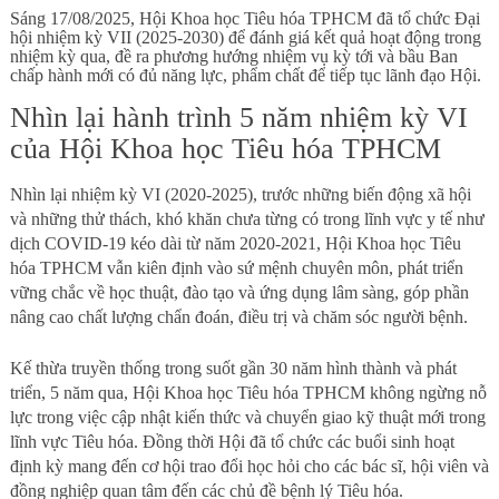
Sáng 17/08/2025, Hội Khoa học Tiêu hóa TPHCM đã tổ chức Đại
hội nhiệm kỳ VII (2025-2030) để đánh giá kết quả hoạt động trong
nhiệm kỳ qua, đề ra phương hướng nhiệm vụ kỳ tới và bầu Ban
chấp hành mới có đủ năng lực, phẩm chất để tiếp tục lãnh đạo Hội.
Nhìn lại hành trình 5 năm nhiệm kỳ VI
của Hội Khoa học Tiêu hóa TPHCM
Nhìn lại nhiệm kỳ VI (2020-2025), trước những biến động xã hội
và những thử thách, khó khăn chưa từng có trong lĩnh vực y tế như
dịch COVID-19 kéo dài từ năm 2020-2021, Hội Khoa học Tiêu
hóa TPHCM vẫn kiên định vào sứ mệnh chuyên môn, phát triển
vững chắc về học thuật, đào tạo và ứng dụng lâm sàng, góp phần
nâng cao chất lượng chẩn đoán, điều trị và chăm sóc người bệnh.
Kế thừa truyền thống trong suốt gần 30 năm hình thành và phát
triển, 5 năm qua, Hội Khoa học Tiêu hóa TPHCM không ngừng nỗ
lực trong việc cập nhật kiến thức và chuyển giao kỹ thuật mới trong
lĩnh vực Tiêu hóa. Đồng thời Hội đã tổ chức các buổi sinh hoạt
định kỳ mang đến cơ hội trao đổi học hỏi cho các bác sĩ, hội viên và
đồng nghiệp quan tâm đến các chủ đề bệnh lý Tiêu hóa.