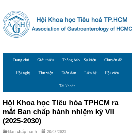
Trang chủ
Giới thiệu
Thông báo – Sự kiện
Chuyên đề
Hội nghị
Thư viện
Diễn đàn
Liên hệ
Hội viên
Tài khoản
Hội Khoa học Tiêu hóa TPHCM ra
mắt Ban chấp hành nhiệm kỳ VII
(2025-2030)
Ban chấp hành
20/08/2025