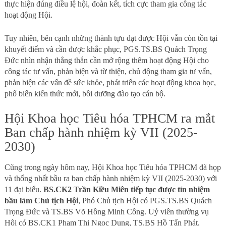
thực hiện đúng điều lệ hội, đoàn kết, tích cực tham gia công tác
hoạt động Hội.
Tuy nhiên, bên cạnh những thành tựu đạt được Hội vẫn còn tồn tại
khuyết điểm và cần được khắc phục, PGS.TS.BS Quách Trọng
Đức nhìn nhận thẳng thắn cần mở rộng thêm hoạt động Hội cho
công tác tư vấn, phản biện và từ thiện, chủ động tham gia tư vấn,
phản biện các vấn đề sức khỏe, phát triển các hoạt động khoa học,
phổ biến kiến thức mới, bồi dưỡng đào tạo cán bộ.
Hội Khoa học Tiêu hóa TPHCM ra mắt
Ban chấp hành nhiệm kỳ VII (2025-
2030)
Cũng trong ngày hôm nay, Hội Khoa học Tiêu hóa TPHCM đã họp
và thống nhất bầu ra ban chấp hành nhiệm kỳ VII (2025-2030) với
11 đại biểu.
BS.CK2 Trần Kiều Miên tiếp tục được tín nhiệm
bầu làm Chủ tịch Hội
, Phó Chủ tịch Hội có PGS.TS.BS Quách
Trọng Đức và TS.BS Võ Hồng Minh Công. Uỷ viên thường vụ
Hội có BS.CK1 Phạm Thị Ngọc Dung, TS.BS Hồ Tấn Phát,