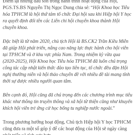
Điểm lại những dấu son trong hành trình hoạt động của Hội,
PGS.TS.BS Nguyễn Thị Ngọc Dung chia sẻ: “
Hội Khoa học Tiêu
hóa TPHCM là hội thứ tám tổ chức Đại hội sau khi Hiệp hội Y học
ra quyết định đổi tên các Liên chi hội chuyên khoa thành Hội
chuyên khoa.
Đặc biệt là từ năm 2020, chủ tịch Hội là BS.CK2 Trần Kiều Miên
đã giúp Hội phát triển, nâng cao năng lực thực hành cho hội viên
tại TPHCM và ở khu vực phía Nam. Trong nhiệm kỳ vừa qua
(2020-2025), Hội Khoa học Tiêu hóa TPHCM đã luôn chú trọng
công tác cập nhật kiến thức đào tạo liên tục, tổ chức đều đặn Hội
nghị thường niên và hội thảo chuyên đề với nhiều đề tài mang tính
thời sự được nhiều người quan tâm.
Bên cạnh đó, Hội cũng đã chú trọng đến các chương trình mục tiêu
khác như thông tin truyền thông và xã hội từ thiện cũng như khuyến
khích hội viên trẻ ứng cử học bổng tu nghiệp nước ngoài
.”
Trong phương hướng hoạt động, Chủ tịch Hiệp hội Y học TPHCM
cũng đưa ra một số góp ý để các hoạt động của Hội sẽ ngày càng