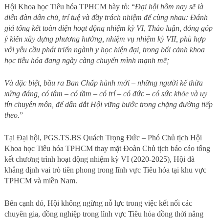
Hội Khoa học Tiêu hóa TPHCM bày tỏ: “
Đại hội hôm nay sẽ là
diễn đàn dân chủ, trí tuệ và đầy trách nhiệm để cùng nhau: Đánh
giá tổng kết toàn diện hoạt động nhiệm kỳ VI, Thảo luận, đóng góp
ý kiến xây dựng phương hướng, nhiệm vụ nhiệm kỳ VII, phù hợp
với yêu cầu phát triển ngành y học hiện đại, trong bối cảnh khoa
học tiêu hóa đang ngày càng chuyển mình mạnh mẽ;
Và đặc biệt, bầu ra Ban Chấp hành mới – những người kế thừa
xứng đáng, có tâm – có tầm – có trí – có đức – có sức khỏe và uy
tín chuyên môn, để dẫn dắt Hội vững bước trong chặng đường tiếp
theo.
”
Tại Đại hội, PGS.TS.BS Quách Trọng Đức – Phó Chủ tịch Hội
Khoa học Tiêu hóa TPHCM thay mặt Đoàn Chủ tịch báo cáo tổng
kết chương trình hoạt động nhiệm kỳ VI (2020-2025), Hội đã
khẳng định vai trò tiên phong trong lĩnh vực Tiêu hóa tại khu vực
TPHCM và miền Nam.
Bên cạnh đó, Hội không ngừng nỗ lực trong việc kết nối các
chuyên gia, đồng nghiệp trong lĩnh vực Tiêu hóa đồng thời nâng