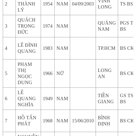
VĨNH
2
THÀNH
1954
NAM
04/09/2003
TS BS
LONG
LÝ
QUÁCH
QUẢNG
PGS TS
3
TRỌNG
1974
NAM
NAM
BS
ĐỨC
LÊ ĐÌNH
4
1983
NAM
TP.HCM
BS CKI
QUANG
PHẠM
THỊ
LONG
5
1966
NỮ
BS CK 
NGỌC
AN
DUNG
LÊ
TIỀN
GS TS
6
QUANG
1949
NAM
GIANG
BS
NGHĨA
HỒ TẤN
BÌNH
7
1968
NAM
15/06/2010
BS CKI
PHÁT
ĐỊNH