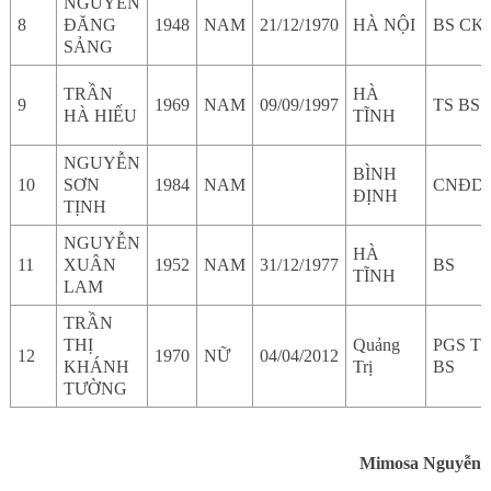
NGUYỄN
8
ĐĂNG
1948
NAM
21/12/1970
HÀ NỘI
BS CKI
SẢNG
TRẦN
HÀ
9
1969
NAM
09/09/1997
TS BS
HÀ HIẾU
TĨNH
NGUYỄN
BÌNH
10
SƠN
1984
NAM
CNĐD
ĐỊNH
TỊNH
NGUYỄN
HÀ
11
XUÂN
1952
NAM
31/12/1977
BS
TĨNH
LAM
TRẦN
THỊ
Quảng
PGS TS
12
1970
NỮ
04/04/2012
KHÁNH
Trị
BS
TƯỜNG
Mimosa Nguyễn