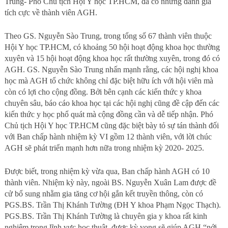
Trung- Phó Chủ tịch Hội Y học TP.HCM, đã có những đánh giá
tích cực về thành viên AGH.
Theo GS. Nguyễn Sào Trung, trong tổng số 67 thành viên thuộc
Hội Y học TP.HCM, có khoảng 50 hội hoạt động khoa học thường
xuyên và 15 hội hoạt động khoa học rất thường xuyên, trong đó có
AGH. GS. Nguyễn Sào Trung nhấn mạnh rằng, các hội nghị khoa
học mà AGH tổ chức không chỉ đặc biệt hữu ích với hội viên mà
còn có lợi cho cộng đồng. Bởi bên cạnh các kiến thức y khoa
chuyên sâu, báo cáo khoa học tại các hội nghị cũng đề cập đến các
kiến thức y học phổ quát mà cộng đồng cần và dễ tiếp nhận. Phó
Chủ tịch Hội Y học TP.HCM cũng đặc biệt bày tỏ sự tán thành đối
với Ban chấp hành nhiệm kỳ VI gồm 12 thành viên, với lời chúc
AGH sẽ phát triển mạnh hơn nữa trong nhiệm kỳ 2020- 2025.
Được biết, trong nhiệm kỳ vừa qua, Ban chấp hành AGH có 10
thành viên. Nhiệm kỳ này, ngoài BS. Nguyễn Xuân Lam được đề
cử bổ sung nhằm gia tăng cơ hội gắn kết truyền thông, còn có
PGS.BS. Trần Thị Khánh Tường (ĐH Y khoa Phạm Ngọc Thạch).
PGS.BS. Trần Thị Khánh Tường là chuyên gia y khoa rất kinh
nghiệm trong lĩnh vực học thuật, được kỳ vọng sẽ giúp AGH “nới