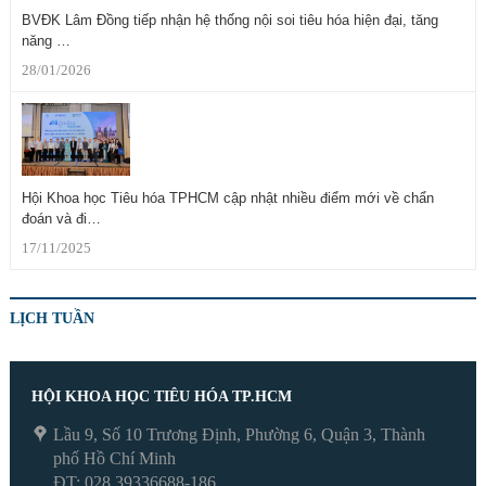
BVĐK Lâm Đồng tiếp nhận hệ thống nội soi tiêu hóa hiện đại, tăng
năng …
28/01/2026
Hội Khoa học Tiêu hóa TPHCM cập nhật nhiều điểm mới về chẩn
đoán và đi…
17/11/2025
LỊCH TUẦN
HỘI KHOA HỌC TIÊU HÓA TP.HCM
Lầu 9, Số 10 Trương Định, Phường 6, Quận 3, Thành
phố Hồ Chí Minh
ĐT: 028 39336688-186