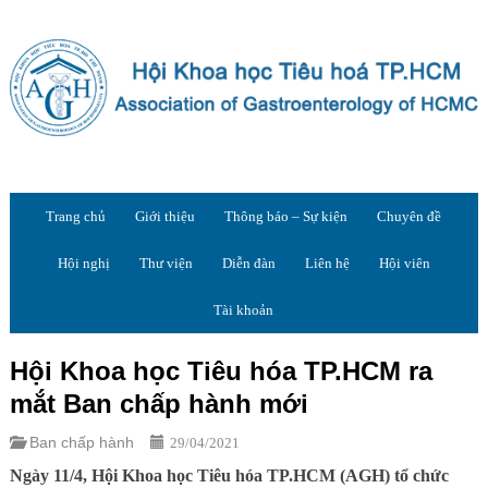
Trang chủ
Giới thiệu
Thông báo – Sự kiện
Chuyên đề
Hội nghị
Thư viện
Diễn đàn
Liên hệ
Hội viên
Tài khoản
Hội Khoa học Tiêu hóa TP.HCM ra
mắt Ban chấp hành mới
Ban chấp hành
29/04/2021
Ngày 11/4, Hội Khoa học Tiêu hóa TP.HCM (AGH) tổ chức