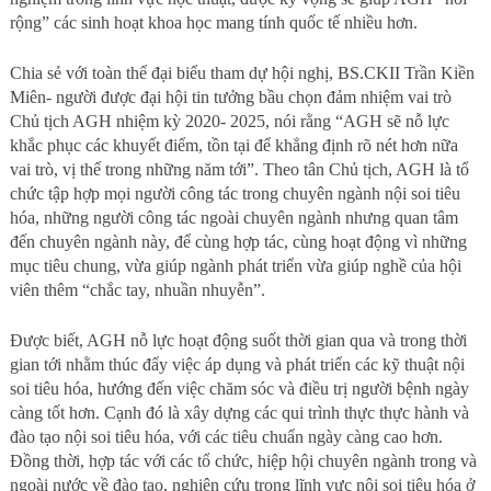
rộng” các sinh hoạt khoa học mang tính quốc tế nhiều hơn.
Chia sẻ với toàn thể đại biểu tham dự hội nghị, BS.CKII Trần Kiền
Miên- người được đại hội tin tưởng bầu chọn đảm nhiệm vai trò
Chủ tịch AGH nhiệm kỳ 2020- 2025, nói rằng “AGH sẽ nỗ lực
khắc phục các khuyết điểm, tồn tại để khẳng định rõ nét hơn nữa
vai trò, vị thế trong những năm tới”. Theo tân Chủ tịch, AGH là tổ
chức tập hợp mọi người công tác trong chuyên ngành nội soi tiêu
hóa, những người công tác ngoài chuyên ngành nhưng quan tâm
đến chuyên ngành này, để cùng hợp tác, cùng hoạt động vì những
mục tiêu chung, vừa giúp ngành phát triển vừa giúp nghề của hội
viên thêm “chắc tay, nhuần nhuyễn”.
Được biết, AGH nỗ lực hoạt động suốt thời gian qua và trong thời
gian tới nhằm thúc đẩy việc áp dụng và phát triển các kỹ thuật nội
soi tiêu hóa, hướng đến việc chăm sóc và điều trị người bệnh ngày
càng tốt hơn. Cạnh đó là xây dựng các qui trình thực thực hành và
đào tạo nội soi tiêu hóa, với các tiêu chuẩn ngày càng cao hơn.
Đồng thời, hợp tác với các tổ chức, hiệp hội chuyên ngành trong và
ngoài nước về đào tạo, nghiên cứu trong lĩnh vực nội soi tiêu hóa ở