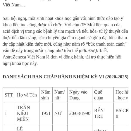
Việt Nam…
Sau hội nghị, một sinh hoạt khoa học gắn với hình thức đào tạo y
khoa liên tục cũng được tổ chức. Với chủ đề: Mối liên quan của
acid dịch vị trong các bệnh lý tim mạch và tiêu hóa- từ lý thuyết đến
thực tiễn lâm sàng, các chuyên gia đầu ngành sẽ giúp đại biểu tham
dự cập nhật kiến thức mới, cũng như nắm rõ “bức tranh toàn cảnh”
vấn đề này trong nước cũng như trên thế giới. Được biết,
AstraZeneca Việt Nam là đơn vị đồng hành, tài trợ thực hiện hội
nghị khoa học này.
DANH SÁCH BAN CHẤP HÀNH NHIỆM KỲ VI (2020-2025)
Năm
Nam/
Ngày vào
Quê
Học
hà
STT
Họ và Tên
sinh
nữ
Đảng
quán
,
học
vị
TRẦN
BẾN
BS CK
1
KIỀU
1951
NỮ
20/08/1990
TRE
II
MIÊN
LÊ