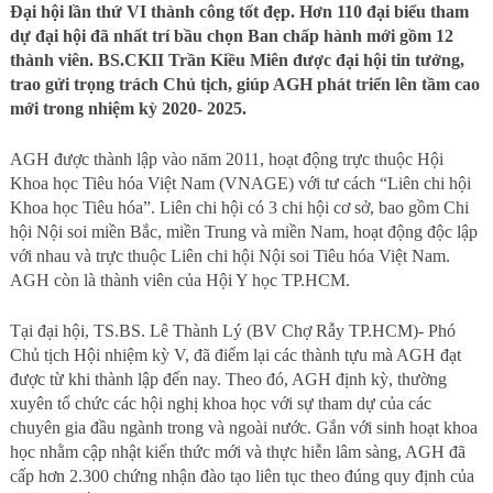
Đại hội lần thứ VI thành công tốt đẹp. Hơn 110 đại biểu tham
dự đại hội đã nhất trí bầu chọn Ban chấp hành mới gồm 12
thành viên. BS.CKII Trần Kiều Miên được đại hội tin tưởng,
trao gửi trọng trách Chủ tịch, giúp AGH phát triển lên tầm cao
mới trong nhiệm kỳ 2020- 2025.
AGH được thành lập vào năm 2011, hoạt động trực thuộc Hội
Khoa học Tiêu hóa Việt Nam (VNAGE) với tư cách “Liên chi hội
Khoa học Tiêu hóa”. Liên chi hội có 3 chi hội cơ sở, bao gồm Chi
hội Nội soi miền Bắc, miền Trung và miền Nam, hoạt động độc lập
với nhau và trực thuộc Liên chi hội Nội soi Tiêu hóa Việt Nam.
AGH còn là thành viên của Hội Y học TP.HCM.
Tại đại hội, TS.BS. Lê Thành Lý (BV Chợ Rẫy TP.HCM)- Phó
Chủ tịch Hội nhiệm kỳ V, đã điểm lại các thành tựu mà AGH đạt
được từ khi thành lập đến nay. Theo đó, AGH định kỳ, thường
xuyên tổ chức các hội nghị khoa học với sự tham dự của các
chuyên gia đầu ngành trong và ngoài nước. Gắn với sinh hoạt khoa
học nhằm cập nhật kiến thức mới và thực hiễn lâm sàng, AGH đã
cấp hơn 2.300 chứng nhận đào tạo liên tục theo đúng quy định của