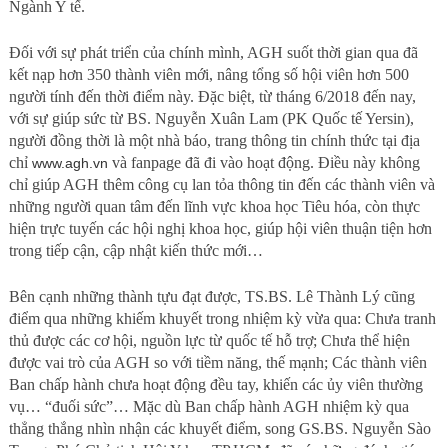
Ngành Y tế.
Đối với sự phát triển của chính mình, AGH suốt thời gian qua đã
kết nạp hơn 350 thành viên mới, nâng tổng số hội viên hơn 500
người tính đến thời điểm này. Đặc biệt, từ tháng 6/2018 đến nay,
với sự giúp sức từ BS. Nguyễn Xuân Lam (PK Quốc tế Yersin),
người đồng thời là một nhà báo, trang thông tin chính thức tại địa
chỉ
và fanpage đã đi vào hoạt động. Điều này không
www.agh.vn
chỉ giúp AGH thêm công cụ lan tỏa thông tin đến các thành viên và
những người quan tâm đến lĩnh vực khoa học Tiêu hóa, còn thực
hiện trực tuyến các hội nghị khoa học, giúp hội viên thuận tiện hơn
trong tiếp cận, cập nhật kiến thức mới…
Bên cạnh những thành tựu đạt được, TS.BS. Lê Thành Lý cũng
điểm qua những khiếm khuyết trong nhiệm kỳ vừa qua: Chưa tranh
thủ được các cơ hội, nguồn lực từ quốc tế hỗ trợ; Chưa thể hiện
được vai trò của AGH so với tiềm năng, thế mạnh; Các thành viên
Ban chấp hành chưa hoạt động đều tay, khiến các ủy viên thường
vụ… “đuối sức”… Mặc dù Ban chấp hành AGH nhiệm kỳ qua
thẳng thắng nhìn nhận các khuyết điểm, song GS.BS. Nguyễn Sào